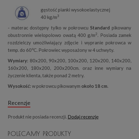
gęstość pianki wysokoelastycznej
3
40 kg/m
- materac dostępny tylko w pokrowcu
Standard
pikowany
2
obustronnie wielopolowo owatą 400 g/m
. Posiada zamek
rozdzielczy umożliwiający zdjęcie i wypranie pokrowca w
o
temp. do 60
C. Pokrowiec wyposażony w 4 uchwyty.
Wymiary:
80x200, 90x200, 100x200, 120x200, 140x200,
160x200, 180x200, 200x200cm. oraz inne wymiary na
życzenie klienta, także ponad 2 metry.
Wysokość:
w pokrowcu pikowanym
około 18 cm
.
Recenzje
Produkt nie posiada recenzji.
Dodaj recenzję
POLECAMY PRODUKTY