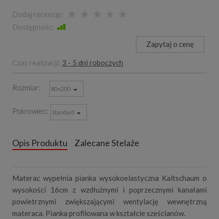
Dodaj recenzję:
Dostępność:
Jest
Zapytaj o cenę
Czas realizacji:
3 - 5 dni roboczych
Rozmiar
80x200
Pokrowiec
Standard
Opis Produktu
Zalecane Stelaże
Materac wypełnia pianka wysokoelastyczna Kaltschaum o
wysokości 16cm z wzdłużnymi i poprzecznymi kanałami
powietrznymi zwiększającymi wentylację wewnętrzną
materaca. Pianka profilowana w kształcie sześcianów.