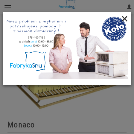
×
Monaco